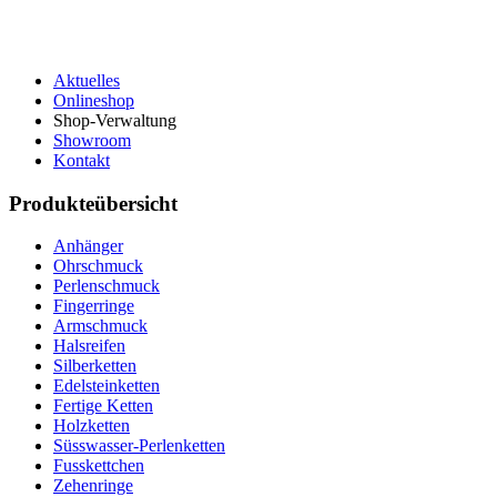
Aktuelles
Onlineshop
Shop-Verwaltung
Showroom
Kontakt
Produkteübersicht
Anhänger
Ohrschmuck
Perlenschmuck
Fingerringe
Armschmuck
Halsreifen
Silberketten
Edelsteinketten
Fertige Ketten
Holzketten
Süsswasser-Perlenketten
Fusskettchen
Zehenringe