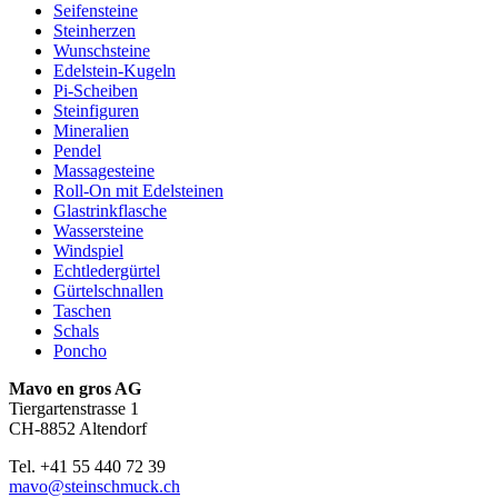
Seifensteine
Steinherzen
Wunschsteine
Edelstein-Kugeln
Pi-Scheiben
Steinfiguren
Mineralien
Pendel
Massagesteine
Roll-On mit Edelsteinen
Glastrinkflasche
Wassersteine
Windspiel
Echtledergürtel
Gürtelschnallen
Taschen
Schals
Poncho
Mavo en gros AG
Tiergartenstrasse 1
CH-8852 Altendorf
Tel. +41 55 440 72 39
mavo@steinschmuck.ch