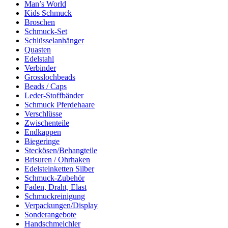
Man’s World
Kids Schmuck
Broschen
Schmuck-Set
Schlüsselanhänger
Quasten
Edelstahl
Verbinder
Grosslochbeads
Beads / Caps
Leder-Stoffbänder
Schmuck Pferdehaare
Verschlüsse
Zwischenteile
Endkappen
Biegeringe
Steckösen/Behangteile
Brisuren / Ohrhaken
Edelsteinketten Silber
Schmuck-Zubehör
Faden, Draht, Elast
Schmuckreinigung
Verpackungen/Display
Sonderangebote
Handschmeichler