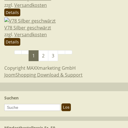
zzgl.
Versandkosten
Details
V78 Silber geschwärzt
zzgl.
Versandkosten
Details
1
2
3
Copyright MAXXmarketing GmbH
JoomShopping Download & Support
Suchen
Mindestbestellpreis Fr. 50.–