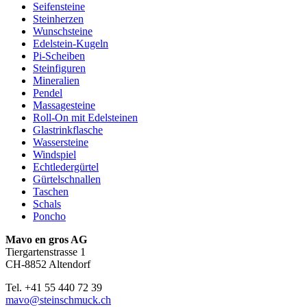
Seifensteine
Steinherzen
Wunschsteine
Edelstein-Kugeln
Pi-Scheiben
Steinfiguren
Mineralien
Pendel
Massagesteine
Roll-On mit Edelsteinen
Glastrinkflasche
Wassersteine
Windspiel
Echtledergürtel
Gürtelschnallen
Taschen
Schals
Poncho
Mavo en gros AG
Tiergartenstrasse 1
CH-8852 Altendorf
Tel. +41 55 440 72 39
mavo@steinschmuck.ch