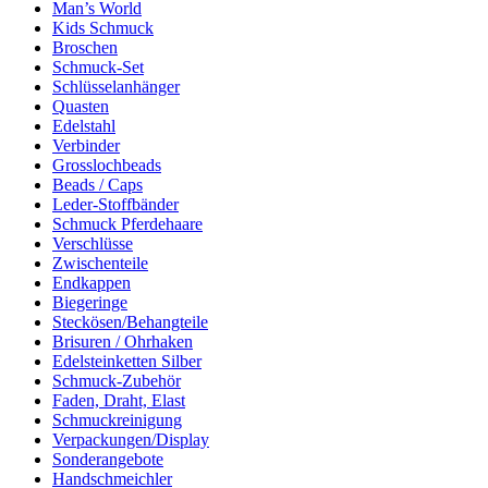
Man’s World
Kids Schmuck
Broschen
Schmuck-Set
Schlüsselanhänger
Quasten
Edelstahl
Verbinder
Grosslochbeads
Beads / Caps
Leder-Stoffbänder
Schmuck Pferdehaare
Verschlüsse
Zwischenteile
Endkappen
Biegeringe
Steckösen/Behangteile
Brisuren / Ohrhaken
Edelsteinketten Silber
Schmuck-Zubehör
Faden, Draht, Elast
Schmuckreinigung
Verpackungen/Display
Sonderangebote
Handschmeichler