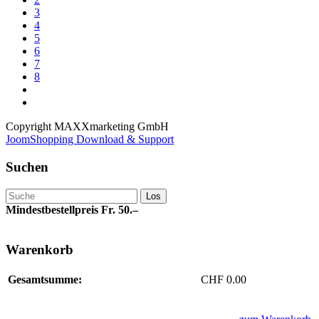
3
4
5
6
7
8
Copyright MAXXmarketing GmbH
JoomShopping Download & Support
Suchen
Mindestbestellpreis Fr. 50.–
Warenkorb
Gesamtsumme:
CHF 0.00