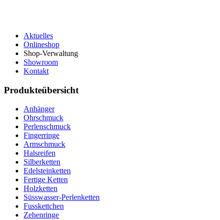
Aktuelles
Onlineshop
Shop-Verwaltung
Showroom
Kontakt
Produkteübersicht
Anhänger
Ohrschmuck
Perlenschmuck
Fingerringe
Armschmuck
Halsreifen
Silberketten
Edelsteinketten
Fertige Ketten
Holzketten
Süsswasser-Perlenketten
Fusskettchen
Zehenringe