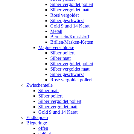
Silber vergoldet poliert
Silber vergoldet matt
Rosé vergoldet
Silber geschwärzt
Gold 9 und 14 Karat
Metall
Bernstein/Kunststoff
Brillen/Masken-Ketten
Magnetverschlüsse
Silber poliert
Silber matt
Silber vergoldet poliert
Silber vergoldet matt
Silber geschwärzt
Rosé vergoldet poliert
Zwischenteile
Silber matt
Silber poliert
Silber vergoldet poliert
Silber vergoldet matt
Gold 9 und 14 Karat
Endkappen
Biegeringe
offen
gelötet