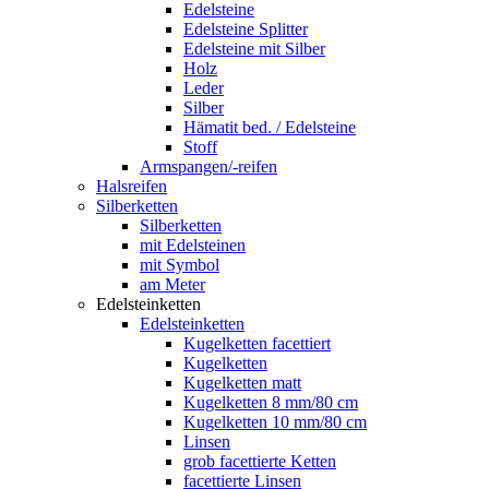
Edelsteine
Edelsteine Splitter
Edelsteine mit Silber
Holz
Leder
Silber
Hämatit bed. / Edelsteine
Stoff
Armspangen/-reifen
Halsreifen
Silberketten
Silberketten
mit Edelsteinen
mit Symbol
am Meter
Edelsteinketten
Edelsteinketten
Kugelketten facettiert
Kugelketten
Kugelketten matt
Kugelketten 8 mm/80 cm
Kugelketten 10 mm/80 cm
Linsen
grob facettierte Ketten
facettierte Linsen