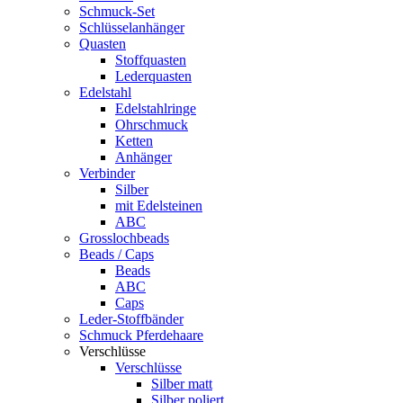
Schmuck-Set
Schlüsselanhänger
Quasten
Stoffquasten
Lederquasten
Edelstahl
Edelstahlringe
Ohrschmuck
Ketten
Anhänger
Verbinder
Silber
mit Edelsteinen
ABC
Grosslochbeads
Beads / Caps
Beads
ABC
Caps
Leder-Stoffbänder
Schmuck Pferdehaare
Verschlüsse
Verschlüsse
Silber matt
Silber poliert