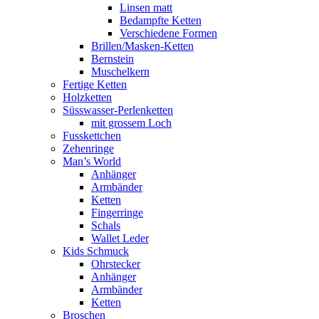
Linsen matt
Bedampfte Ketten
Verschiedene Formen
Brillen/Masken-Ketten
Bernstein
Muschelkern
Fertige Ketten
Holzketten
Süsswasser-Perlenketten
mit grossem Loch
Fusskettchen
Zehenringe
Man’s World
Anhänger
Armbänder
Ketten
Fingerringe
Schals
Wallet Leder
Kids Schmuck
Ohrstecker
Anhänger
Armbänder
Ketten
Broschen