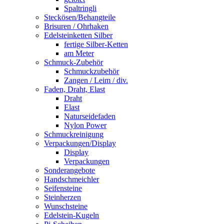
Spaltringli
Steckösen/Behangteile
Brisuren / Ohrhaken
Edelsteinketten Silber
fertige Silber-Ketten
am Meter
Schmuck-Zubehör
Schmuckzubehör
Zangen / Leim / div.
Faden, Draht, Elast
Draht
Elast
Naturseidefaden
Nylon Power
Schmuckreinigung
Verpackungen/Display
Display
Verpackungen
Sonderangebote
Handschmeichler
Seifensteine
Steinherzen
Wunschsteine
Edelstein-Kugeln