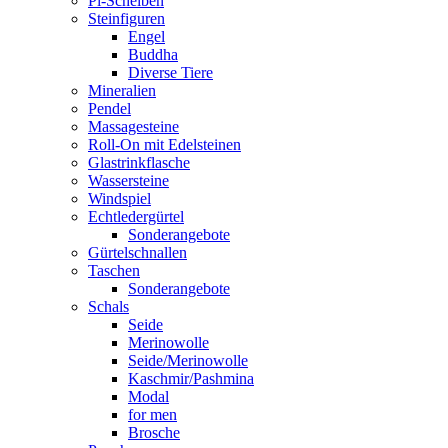
Pi-Scheiben
Steinfiguren
Engel
Buddha
Diverse Tiere
Mineralien
Pendel
Massagesteine
Roll-On mit Edelsteinen
Glastrinkflasche
Wassersteine
Windspiel
Echtledergürtel
Sonderangebote
Gürtelschnallen
Taschen
Sonderangebote
Schals
Seide
Merinowolle
Seide/Merinowolle
Kaschmir/Pashmina
Modal
for men
Brosche