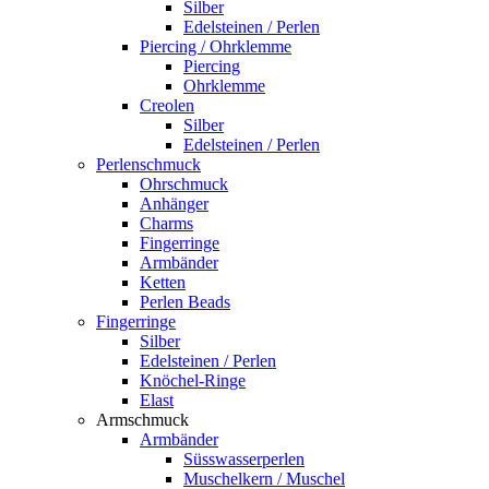
Silber
Edelsteinen / Perlen
Piercing / Ohrklemme
Piercing
Ohrklemme
Creolen
Silber
Edelsteinen / Perlen
Perlenschmuck
Ohrschmuck
Anhänger
Charms
Fingerringe
Armbänder
Ketten
Perlen Beads
Fingerringe
Silber
Edelsteinen / Perlen
Knöchel-Ringe
Elast
Armschmuck
Armbänder
Süsswasserperlen
Muschelkern / Muschel