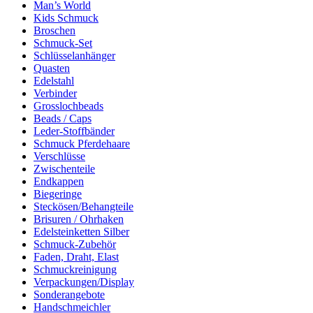
Man’s World
Kids Schmuck
Broschen
Schmuck-Set
Schlüsselanhänger
Quasten
Edelstahl
Verbinder
Grosslochbeads
Beads / Caps
Leder-Stoffbänder
Schmuck Pferdehaare
Verschlüsse
Zwischenteile
Endkappen
Biegeringe
Steckösen/Behangteile
Brisuren / Ohrhaken
Edelsteinketten Silber
Schmuck-Zubehör
Faden, Draht, Elast
Schmuckreinigung
Verpackungen/Display
Sonderangebote
Handschmeichler