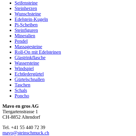
Seifensteine
Steinherzen
Wunschsteine
Edelstein-Kugeln
Pi-Scheiben
Steinfiguren
Mineralien
Pendel
Massagesteine
Roll-On mit Edelsteinen
Glastrinkflasche
Wassersteine
Windspiel
Echtledergürtel
Gürtelschnallen
Taschen
Schals
Poncho
Mavo en gros AG
Tiergartenstrasse 1
CH-8852 Altendorf
Tel. +41 55 440 72 39
mavo@steinschmuck.ch