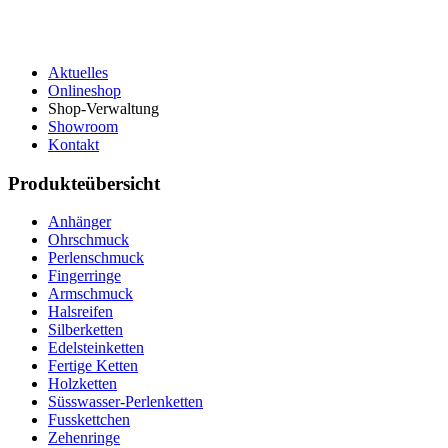
Aktuelles
Onlineshop
Shop-Verwaltung
Showroom
Kontakt
Produkteübersicht
Anhänger
Ohrschmuck
Perlenschmuck
Fingerringe
Armschmuck
Halsreifen
Silberketten
Edelsteinketten
Fertige Ketten
Holzketten
Süsswasser-Perlenketten
Fusskettchen
Zehenringe